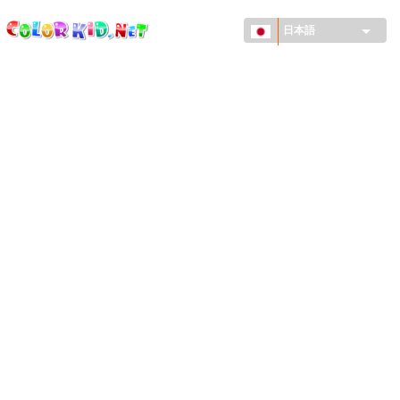
ColorKid.net
メ
イ
日本語
ン
コ
機械・車
ン
世界
テ
ン
たてもの
ツ
に
アニマルワールド
移
動
描画
女の子用
季節
男の子用
幼児用
お正月・クリスマス