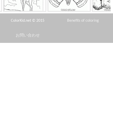
森の王
秋の蝶
柳
ColorKid.net © 2015
Benefits of coloring
お問い合わせ
Disclaimer
ハッピー王室のポニー
トール - 雷の主
日産ア
Privacy Policy
ラファエルは眠ります
ボールとピラミッド
メイ