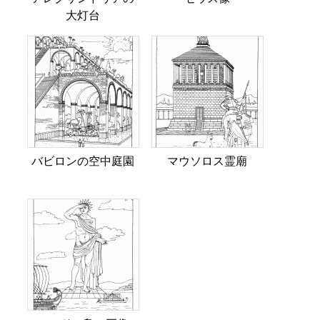
大灯台
バビロンの空中庭園
マウソロス霊廟