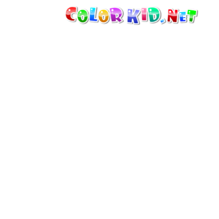
機械・車
世界
たてもの
アニマルワールド
描画
女の子用
季節
男の子用
幼児用