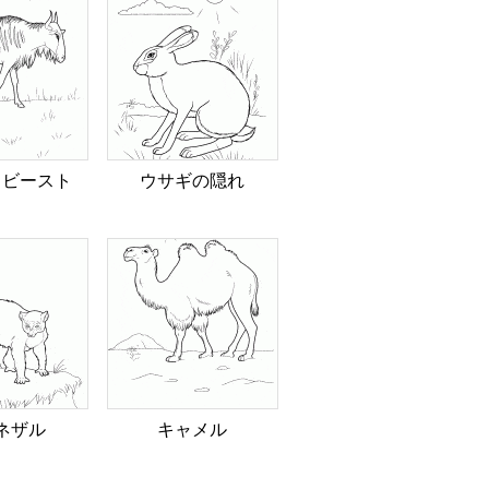
ドビースト
ウサギの隠れ
ネザル
キャメル