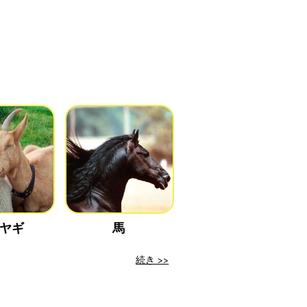
ヤギ
馬
続き >>