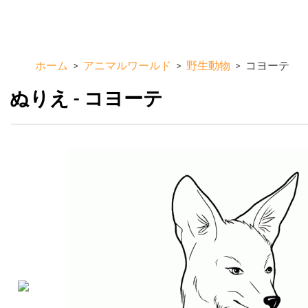
メ
ColorKid.net
イ
ン
コ
ホーム
>
アニマルワールド
>
野生動物
>
コヨーテ
ン
テ
ぬりえ - コヨーテ
ン
ツ
に
移
動