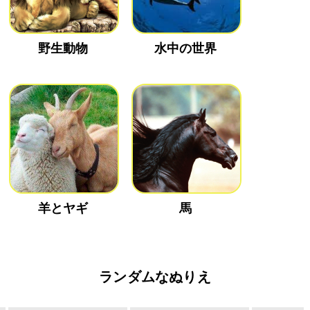
野生動物
水中の世界
羊とヤギ
馬
ランダムなぬりえ