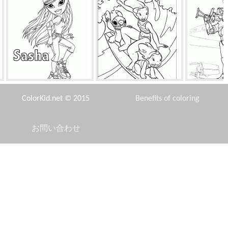
ド
サーシャとローラー
リロ、ナニ、ステッチ
コスチューム
ColorKid.net © 2015
Benefits of coloring
お問い合わせ
Disclaimer
ス
トムはジェリーをキャッチ
花瓶とモグラ
ウィンクス
Privacy Policy