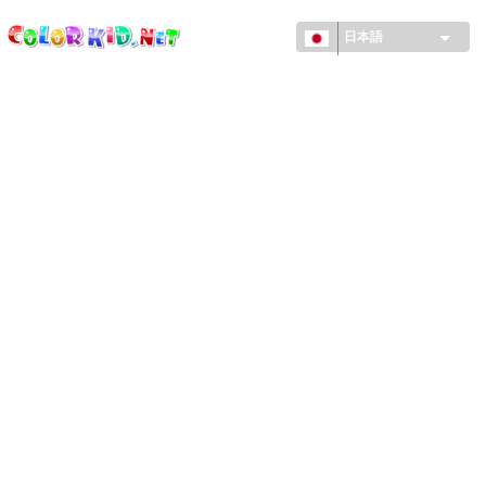
ColorKid.net
メ
イ
日本語
ン
コ
機械・車
ン
世界
テ
ン
たてもの
ツ
に
アニマルワールド
移
動
描画
女の子用
季節
男の子用
幼児用
お正月・クリスマス