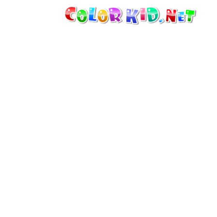
機械・車
世界
たてもの
アニマルワールド
描画
女の子用
季節
男の子用
幼児用