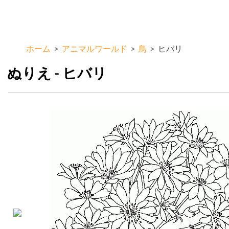
メ
ColorKid.net
イ
ン
コ
ホーム
>
アニマルワールド
>
鳥
>
ヒバリ
ン
テ
ぬりえ - ヒバリ
ン
ツ
に
移
動