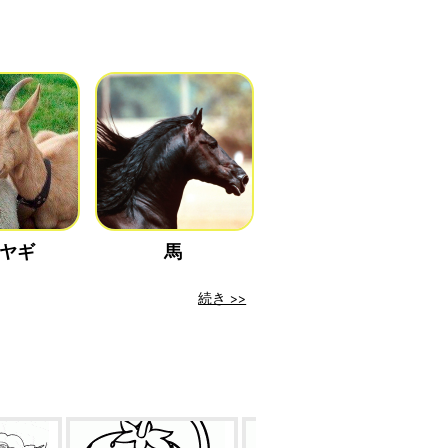
ヤギ
馬
続き >>