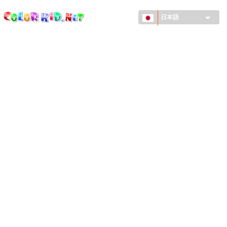
ColorKid.net
メ
イ
日本語
ン
コ
機械・車
ン
世界
テ
ン
たてもの
ツ
に
アニマルワールド
移
動
描画
女の子用
季節
男の子用
幼児用
お正月・クリスマス