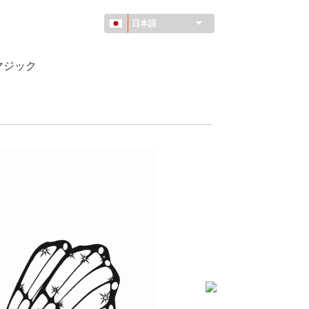
日本語
マジック