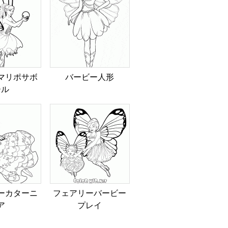
マリポサボ
バービー人形
ール
ーカターニ
フェアリーバービー
ア
プレイ