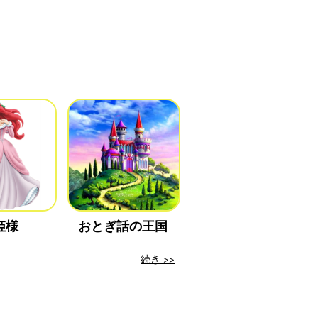
姫様
おとぎ話の王国
続き >>