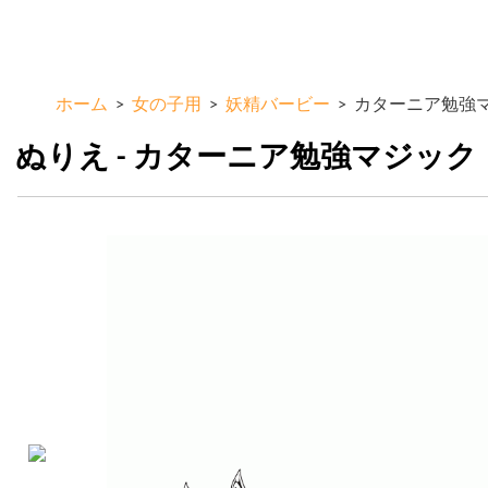
メ
ColorKid.net
イ
ン
コ
ホーム
>
女の子用
>
妖精バービー
>
カターニア勉強
ン
テ
ぬりえ - カターニア勉強マジック
ン
ツ
に
移
動