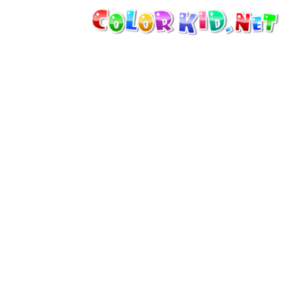
機械・車
世界
たてもの
アニマルワールド
描画
女の子用
季節
男の子用
幼児用