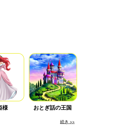
姫様
おとぎ話の王国
続き >>