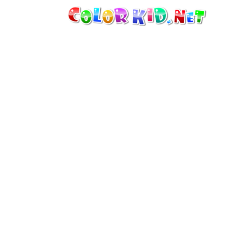
機械・車
世界
たてもの
アニマルワールド
描画
女の子用
季節
男の子用
幼児用