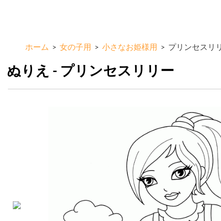
メ
ColorKid.net
イ
ン
コ
ホーム
>
女の子用
>
小さなお姫様用
>
プリンセスリ
ン
テ
ぬりえ - プリンセスリリー
ン
ツ
に
移
動