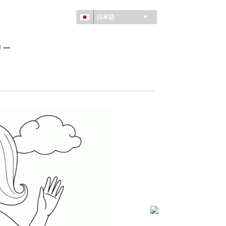
日本語
リー