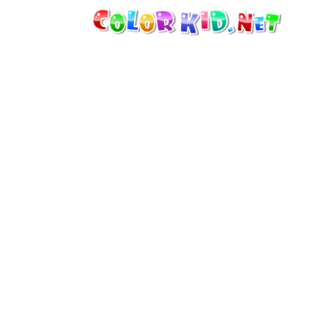
機械・車
世界
たてもの
アニマルワールド
描画
女の子用
季節
男の子用
幼児用