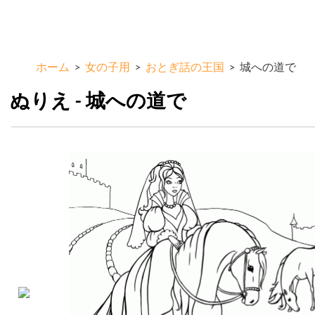
メ
ColorKid.net
イ
ン
コ
ホーム
>
女の子用
>
おとぎ話の王国
>
城への道で
ン
テ
ぬりえ - 城への道で
ン
ツ
に
移
動