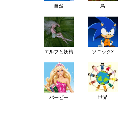
自然
鳥
エルフと妖精
ソニックX
世界
バービー