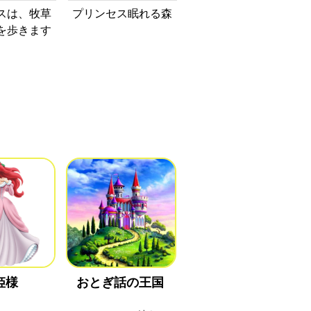
スは、牧草
プリンセス眠れる森
を歩きます
姫様
おとぎ話の王国