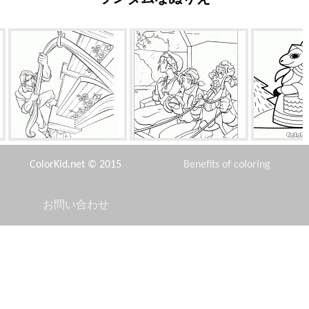
フリントップに登ります
宿の終了
ヤ
ColorKid.net © 2015
Benefits of coloring
お問い合わせ
Disclaimer
自律タンク
キャビンボーイ
消防車
Privacy Policy