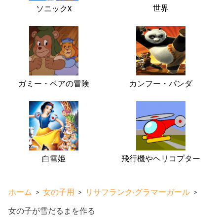
世界
ソニックX
ガミー・ベアの冒険
カンフー・パンダ
白雪姫
飛行機やヘリコプター
ホーム
>
女の子用
>
リサフランク·グラマーガール
>
女の子が雪だるまを作る