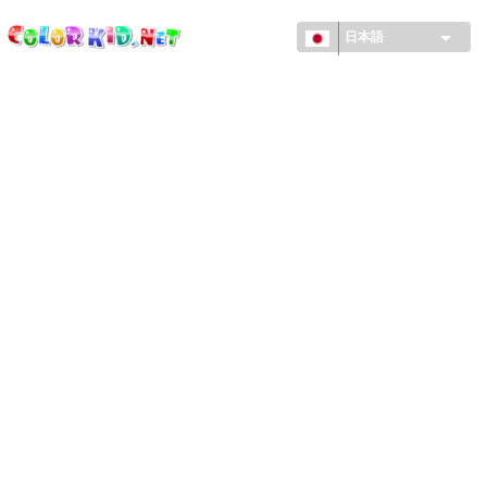
ColorKid.net
メ
イ
日本語
ン
コ
機械・車
ン
世界
テ
ン
たてもの
ツ
に
アニマルワールド
移
動
描画
女の子用
季節
男の子用
幼児用
お正月・クリスマス