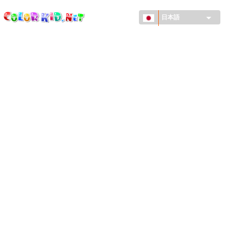
ColorKid.net
メ
イ
日本語
ン
コ
機械・車
ン
世界
テ
ン
たてもの
ツ
に
アニマルワールド
移
動
描画
女の子用
季節
男の子用
幼児用
お正月・クリスマス