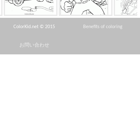
現代車の救助
ティーンエイジ・ミュータン
クレイジ
ト・ニンジャ・タートルズと
ColorKid.net © 2015
Benefits of coloring
カーン
お問い合わせ
Disclaimer
グルーと忠実なミニオンズ
水着でバービー
監禁から
Privacy Policy
ブッシュガマズミ
旅行愛好家
ウィ