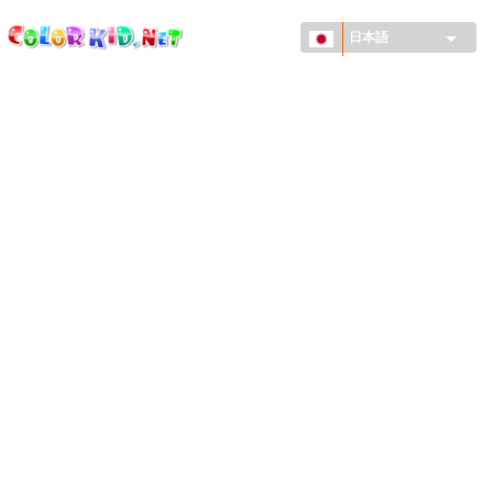
ColorKid.net
メ
イ
日本語
ン
コ
機械・車
ン
世界
テ
ン
たてもの
ツ
に
アニマルワールド
移
動
描画
女の子用
季節
男の子用
幼児用
お正月・クリスマス