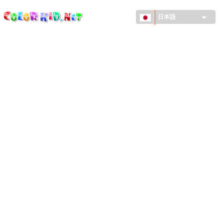
ColorKid.net
メ
イ
日本語
ン
コ
機械・車
ン
世界
テ
ン
たてもの
ツ
に
アニマルワールド
移
動
描画
女の子用
季節
男の子用
幼児用
お正月・クリスマス