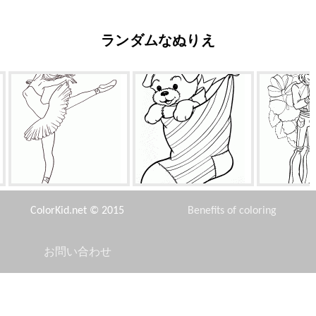
ランダムなぬりえ
も
難しい動き
クリスマスのための子犬
王子
ColorKid.net © 2015
Benefits of coloring
お問い合わせ
Disclaimer
お祝いのバルーン
エディス
バッ