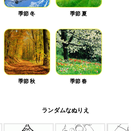
季節 冬
季節 夏
季節 秋
季節 春
ランダムなぬりえ