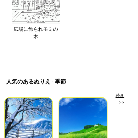
広場に飾られモミの
木
人気のあるぬりえ - 季節
続き
>>