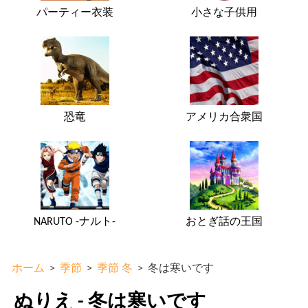
パーティー衣装
小さな子供用
恐竜
アメリカ合衆国
NARUTO -ナルト-
おとぎ話の王国
ホーム
>
季節
>
季節 冬
>
冬は寒いです
ぬりえ - 冬は寒いです