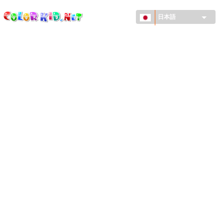
ColorKid.net
メ
イ
日本語
ン
コ
機械・車
ン
世界
テ
ン
たてもの
ツ
に
アニマルワールド
移
動
描画
女の子用
季節
男の子用
幼児用
お正月・クリスマス