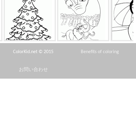
リ
クリスマスツリー
マンモスエリー
ムーランは、
い
ColorKid.net © 2015
Benefits of coloring
お問い合わせ
Disclaimer
まあで白雪姫
東ゴールドフィンチ
クリスマスツ
り
Privacy Policy