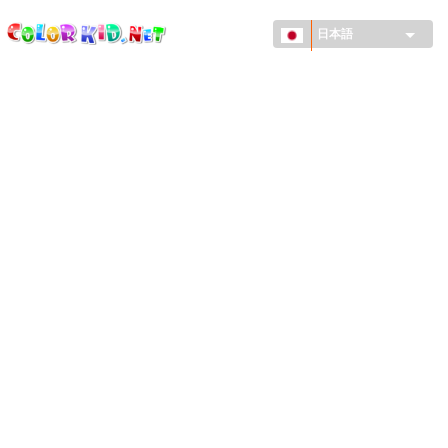
ColorKid.net
メ
イ
日本語
ン
コ
機械・車
ン
世界
テ
ン
たてもの
ツ
に
アニマルワールド
移
動
描画
女の子用
季節
男の子用
幼児用
お正月・クリスマス