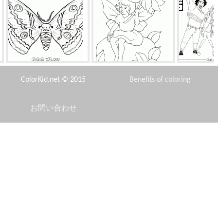
秋の蝶
花の下の妖精
ヒー
ColorKid.net © 2015
Benefits of coloring
お問い合わせ
Disclaimer
ニモの継母
ドクター・エッグマン
クリスマス
Privacy Policy