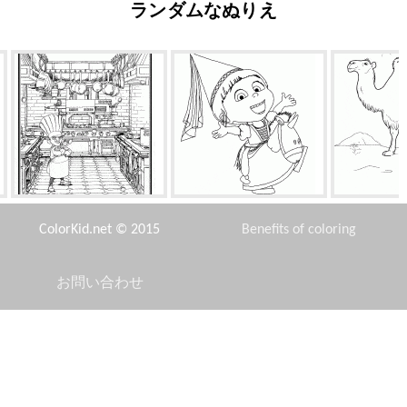
ランダムなぬりえ
スキナーは、スプーンを探し
アグネス
キ
ています
ColorKid.net © 2015
Benefits of coloring
お問い合わせ
Disclaimer
す
メリークリスマス
ジャングルの中でパンダ
ヒキガエルと
Privacy Policy