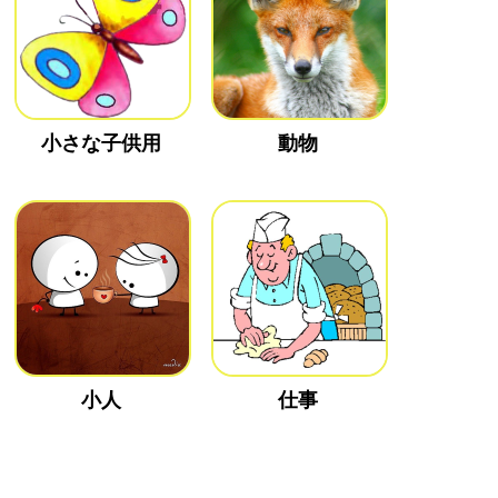
小さな子供用
動物
小人
仕事