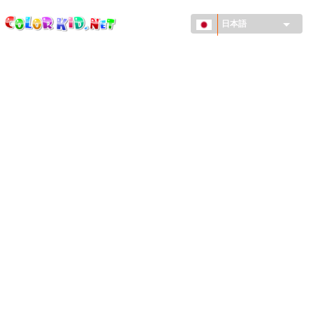
ColorKid.net
メ
イ
日本語
ン
コ
機械・車
ン
世界
テ
ン
たてもの
ツ
に
アニマルワールド
移
動
描画
女の子用
季節
男の子用
幼児用
お正月・クリスマス