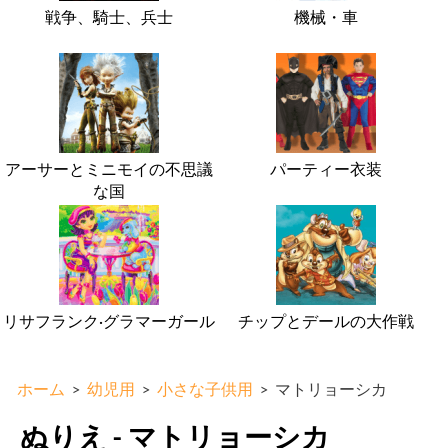
戦争、騎士、兵士
機械・車
アーサーとミニモイの不思議
パーティー衣装
な国
リサフランク·グラマーガール
チップとデールの大作戦
ホーム
>
幼児用
>
小さな子供用
>
マトリョーシカ
ぬりえ - マトリョーシカ