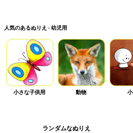
人気のあるぬりえ - 幼児用
小さな子供用
動物
小
ランダムなぬりえ