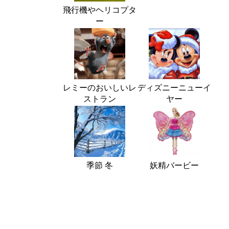
飛行機やヘリコプタ
ー
レミーのおいしいレ
ディズニーニューイ
ストラン
ヤー
季節 冬
妖精バービー