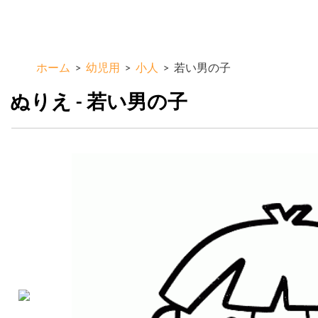
メ
ColorKid.net
イ
ン
コ
ホーム
>
幼児用
>
小人
>
若い男の子
ン
テ
ぬりえ - 若い男の子
ン
ツ
に
移
動