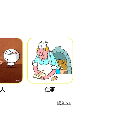
人
仕事
続き >>