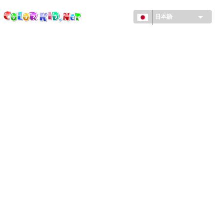
ColorKid.net
メ
イ
日本語
ン
コ
機械・車
ン
世界
テ
ン
たてもの
ツ
に
アニマルワールド
移
動
描画
女の子用
季節
男の子用
幼児用
お正月・クリスマス