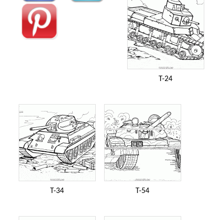
T-24
T-34
T-54