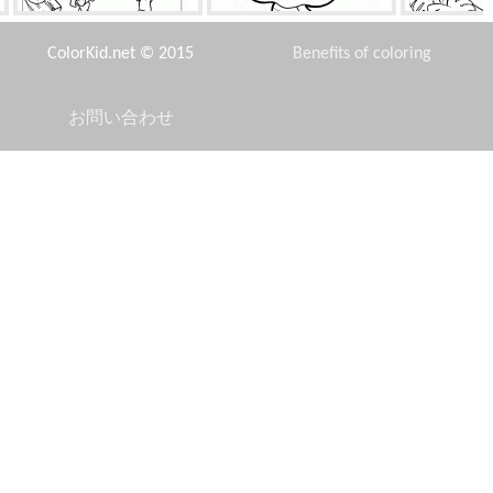
ガミーベアとケビン
若い妖精の衣装
ハンモック
ColorKid.net © 2015
Benefits of coloring
お問い合わせ
Disclaimer
す
カバとクマ
ヒカップ殺人
裁判官ド
Privacy Policy
グッドクマとクリスマスツリ
神の誕生
王子と
ー