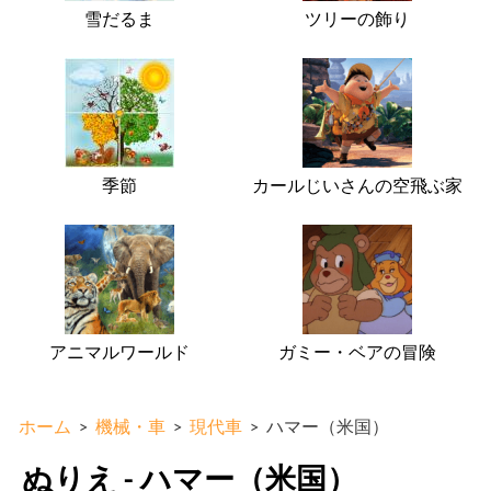
雪だるま
ツリーの飾り
季節
カールじいさんの空飛ぶ家
アニマルワールド
ガミー・ベアの冒険
ホーム
>
機械・車
>
現代車
>
ハマー（米国）
ぬりえ - ハマー（米国）