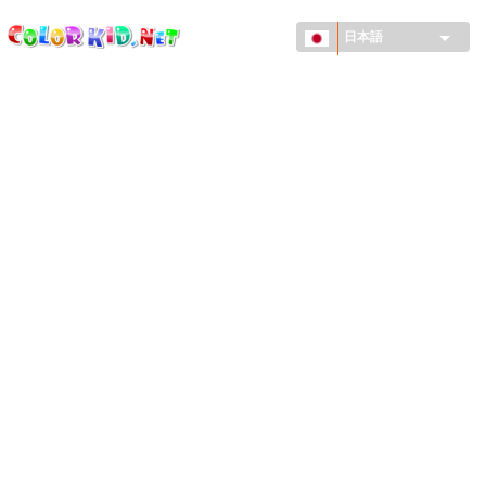
ColorKid.net
メ
イ
日本語
ン
コ
機械・車
ン
世界
テ
ン
たてもの
ツ
に
アニマルワールド
移
動
描画
女の子用
季節
男の子用
幼児用
お正月・クリスマス