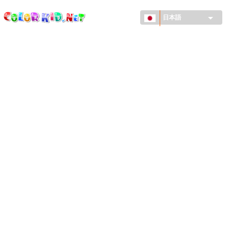
ColorKid.net
メ
イ
日本語
ン
コ
機械・車
ン
世界
テ
ン
たてもの
ツ
に
アニマルワールド
移
動
描画
女の子用
季節
男の子用
幼児用
お正月・クリスマス