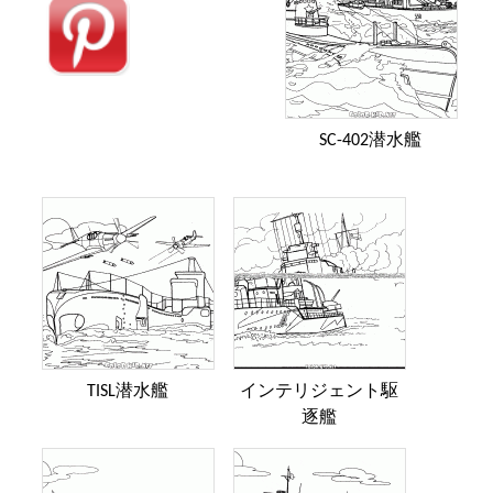
SC-402潜水艦
TISL潜水艦
インテリジェント駆
逐艦