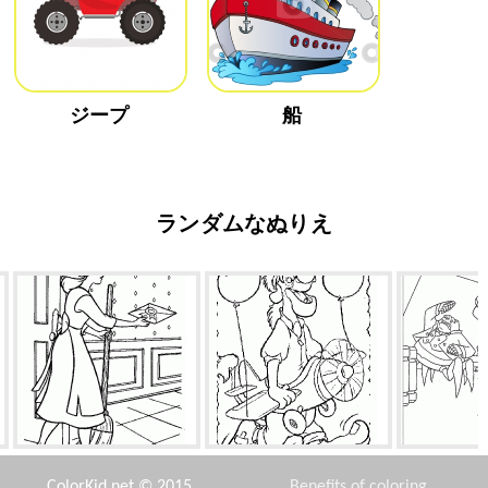
ジープ
船
ランダムなぬりえ
ボールへの招待
友達バルー・ワイルドキャッ
怒っラ
ト
ColorKid.net © 2015
Benefits of coloring