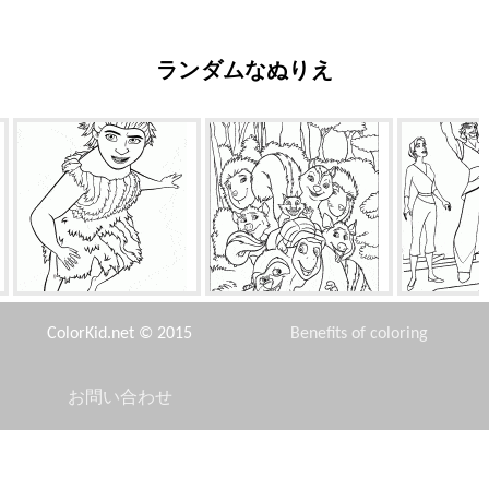
ランダムなぬりえ
ウーガ・クルード
フレンドリー物語アセンブリ
平
ColorKid.net © 2015
Benefits of coloring
お問い合わせ
Disclaimer
オーシャン魚
ブドウの木
す