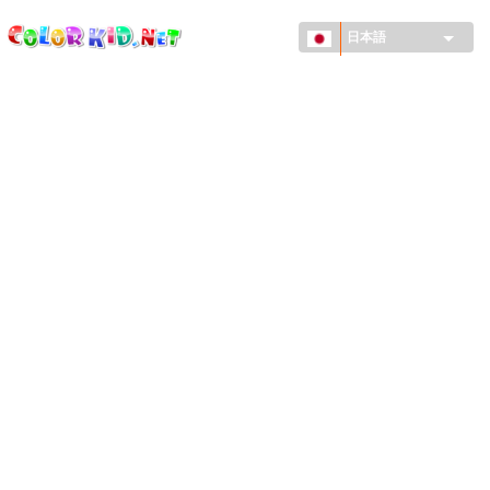
ColorKid.net
メ
イ
日本語
ン
コ
機械・車
ン
世界
テ
ン
たてもの
ツ
に
アニマルワールド
移
動
描画
女の子用
季節
男の子用
幼児用
お正月・クリスマス