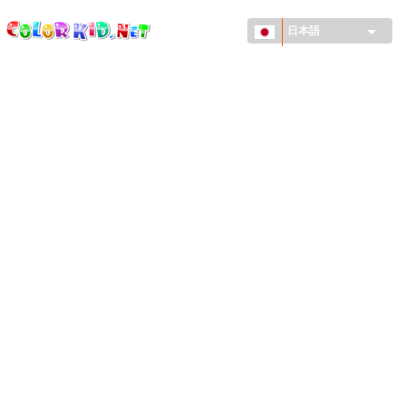
ColorKid.net
メ
イ
日本語
ン
コ
機械・車
ン
世界
テ
ン
たてもの
ツ
に
アニマルワールド
移
動
描画
女の子用
季節
男の子用
幼児用
お正月・クリスマス