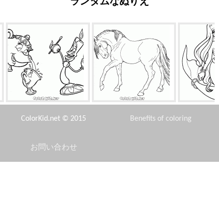
ランダムなぬりえ
魅惑のプリンスのしもべ
馬は遅い行きます
良い気分でリ
ColorKid.net © 2015
Benefits of coloring
お問い合わせ
Disclaimer
レース後ミーティング
浄水器
宇宙
Privacy Policy