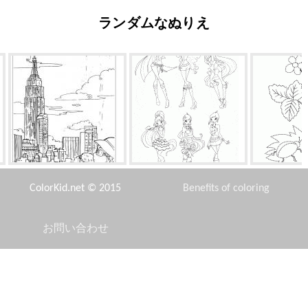
ランダムなぬりえ
ュ
エンパイア・ステート・ビル
ウィンクスの第5シーズン
ストロベリ
ト
ディング
ColorKid.net © 2015
Benefits of coloring
お問い合わせ
Disclaimer
ヘッドガード
セイウチとクマ
スタイリ