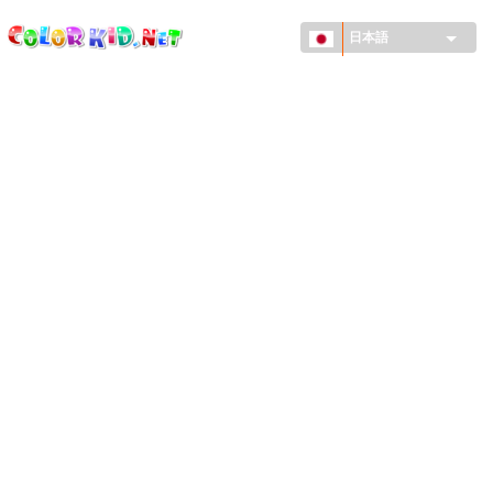
ColorKid.net
メ
イ
日本語
ン
コ
機械・車
ン
世界
テ
ン
たてもの
ツ
に
アニマルワールド
移
動
描画
女の子用
季節
男の子用
幼児用
お正月・クリスマス