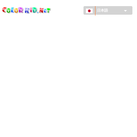
ColorKid.net
メ
イ
日本語
ン
コ
機械・車
ン
世界
テ
ン
たてもの
ツ
に
アニマルワールド
移
動
描画
女の子用
季節
男の子用
幼児用
お正月・クリスマス