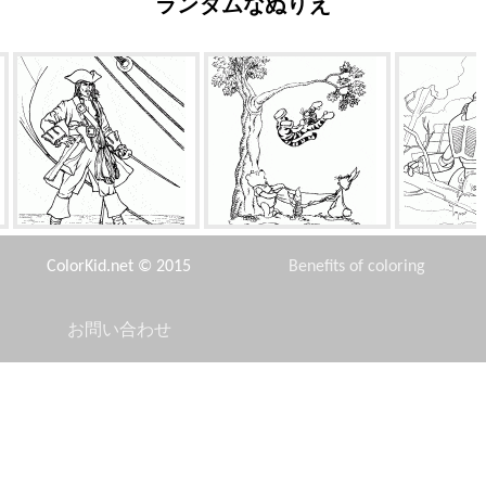
ランダムなぬりえ
海賊と搭乗
タイガースは飛ぶことはあり
ロボッ
ません
ColorKid.net © 2015
Benefits of coloring
お問い合わせ
Disclaimer
シンドバッド - 海の英雄
ジャンバとステッチ
繊細なス
Privacy Policy