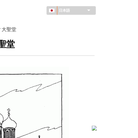
日本語
ィ大聖堂
聖堂