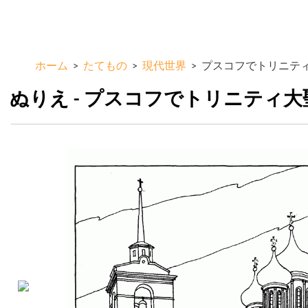
メ
ColorKid.net
イ
ン
コ
ホーム
>
たてもの
>
現代世界
>
プスコフでトリニテ
ン
テ
ぬりえ - プスコフでトリニティ大
ン
ツ
に
移
動