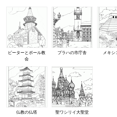
ピーターとポール教
プラハの市庁舎
メキシ
会
仏教の仏塔
聖ワシリイ大聖堂