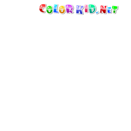
機械・車
世界
たてもの
アニマルワールド
描画
女の子用
季節
男の子用
幼児用