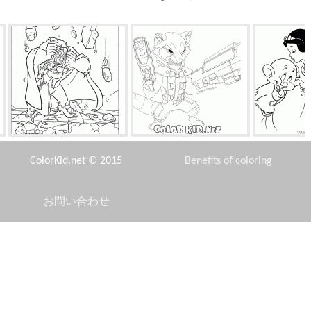
マエストロフォルテは激怒さ
ロケットラクーン
白雪姫
れます
ColorKid.net © 2015
Benefits of coloring
お問い合わせ
Disclaimer
パーティー
お手入れ
エダフ
Privacy Policy