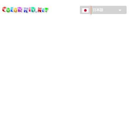
ColorKid.net
メ
イ
日本語
ン
コ
機械・車
ン
世界
テ
ン
たてもの
ツ
に
アニマルワールド
移
動
描画
女の子用
季節
男の子用
幼児用
お正月・クリスマス