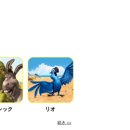
レック
リオ
続き >>