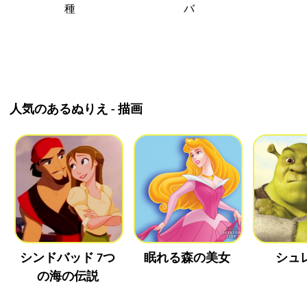
種
バ
人気のあるぬりえ - 描画
シンドバッド 7つ
眠れる森の美女
シュ
の海の伝説