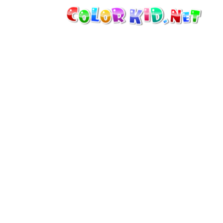
機械・車
世界
たてもの
アニマルワールド
描画
女の子用
季節
男の子用
幼児用