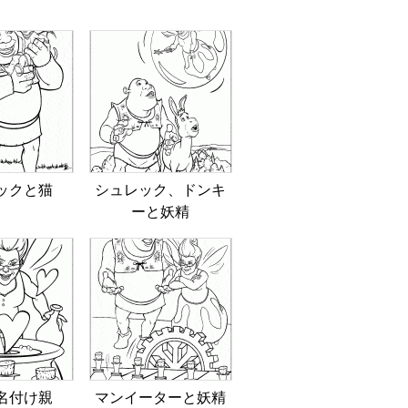
ックと猫
シュレック、ドンキ
ーと妖精
名付け親
マンイーターと妖精