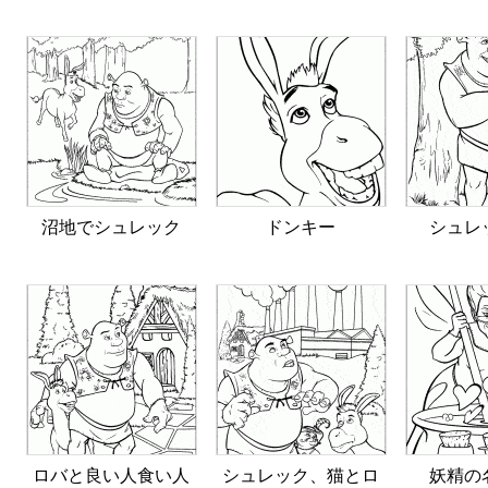
沼地でシュレック
ドンキー
シュレ
ロバと良い人食い人
シュレック、猫とロ
妖精の