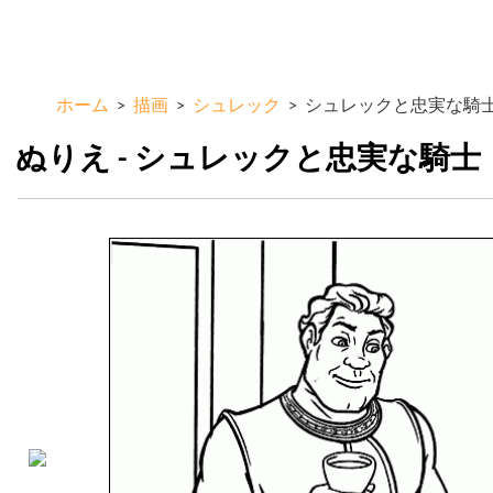
メ
ColorKid.net
イ
ン
コ
ホーム
>
描画
>
シュレック
>
シュレックと忠実な騎
ン
テ
ぬりえ - シュレックと忠実な騎士
ン
ツ
に
移
動