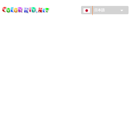
ColorKid.net
メ
イ
日本語
ン
コ
機械・車
ン
世界
テ
ン
たてもの
ツ
に
アニマルワールド
移
動
描画
女の子用
季節
男の子用
幼児用
お正月・クリスマス