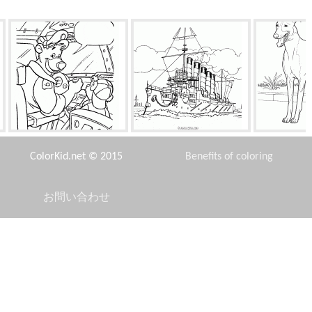
バルーはサプライズを用意し
アスコルド巡洋艦
イタリアン
ています
ColorKid.net © 2015
Benefits of coloring
お問い合わせ
Disclaimer
倖田とキーナイは楽しみを持
クレムリン
ジープ
っています
Privacy Policy