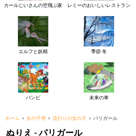
カールじいさんの空飛ぶ家
レミーのおいしいレストラン
エルフと妖精
季節 冬
バンビ
未来の車
ホーム
>
女の子用
>
流行りの女の子
>
パリガール
ぬりえ - パリガール