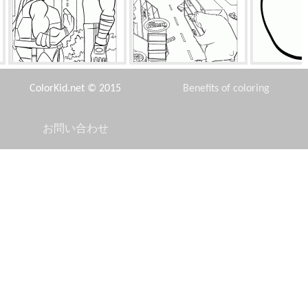
ニンジャタートルズとアスリ
店舗の破壊
サワー
ート
ColorKid.net © 2015
Benefits of coloring
お問い合わせ
Disclaimer
アンゴラ猫
アリスとティーパーティー
妖精は、モン
Privacy Policy
ランドールはスケアラーに気
聡明スマーフと機嫌スマーフ
ビートの