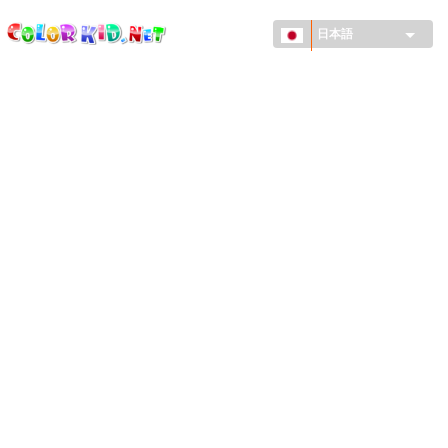
ColorKid.net
メ
イ
日本語
ン
コ
機械・車
ン
世界
テ
ン
たてもの
ツ
に
アニマルワールド
移
動
描画
女の子用
季節
男の子用
幼児用
お正月・クリスマス