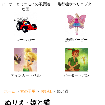
アーサーとミニモイの不思議
飛行機やヘリコプター
な国
レースカー
妖精バービー
ティンカー・ベル
ピーター・パン
ホーム
>
女の子用
>
お姫様
>
姫と猫
ぬりえ - 姫と猫