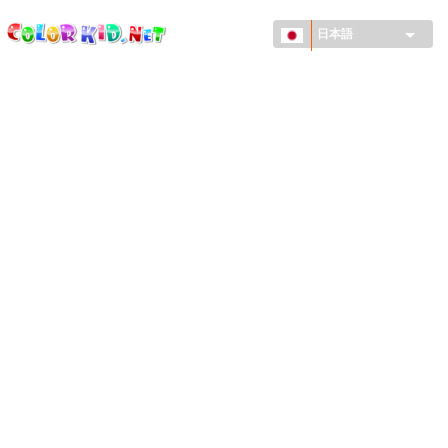
ColorKid.net
メ
イ
日本語
ン
コ
機械・車
ン
世界
テ
ン
たてもの
ツ
に
アニマルワールド
移
動
描画
女の子用
季節
男の子用
幼児用
お正月・クリスマス