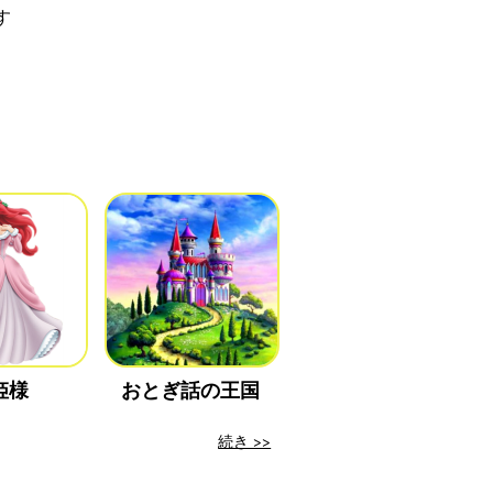
す
姫様
おとぎ話の王国
続き >>