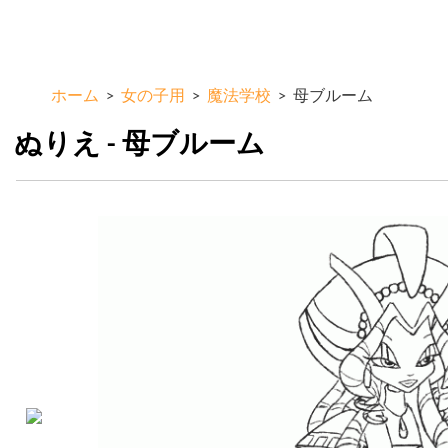
メ
ColorKid.net
イ
ン
コ
ホーム
>
女の子用
>
魔法学校
>
母ブルーム
ン
テ
ぬりえ - 母ブルーム
ン
ツ
に
移
動