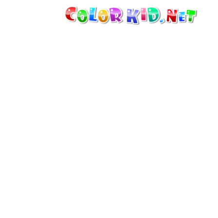
機械・車
世界
たてもの
アニマルワールド
描画
女の子用
季節
男の子用
幼児用