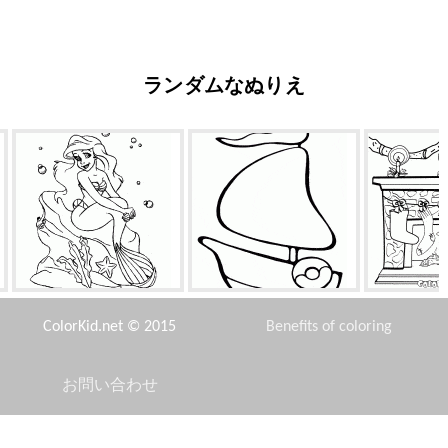
ランダムなぬりえ
アリエル
キール
暖炉の上のク
ッ
ColorKid.net © 2015
Benefits of coloring
お問い合わせ
Disclaimer