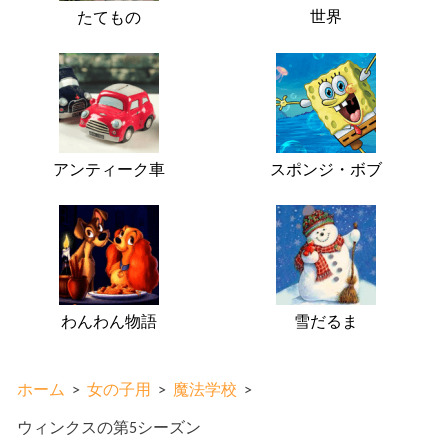
世界
たてもの
アンティーク車
スポンジ・ボブ
わんわん物語
雪だるま
ホーム
>
女の子用
>
魔法学校
>
ウィンクスの第5シーズン