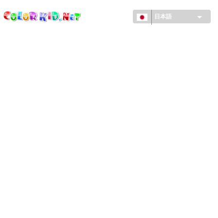
ColorKid.net
メ
イ
日本語
ン
コ
機械・車
ン
世界
テ
ン
たてもの
ツ
に
アニマルワールド
移
動
描画
女の子用
季節
男の子用
幼児用
お正月・クリスマス