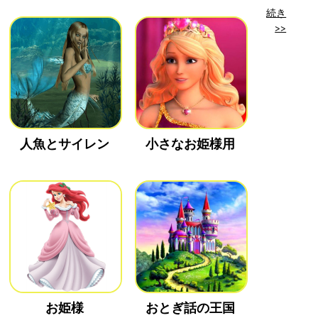
続き
>>
人魚とサイレン
小さなお姫様用
お姫様
おとぎ話の王国