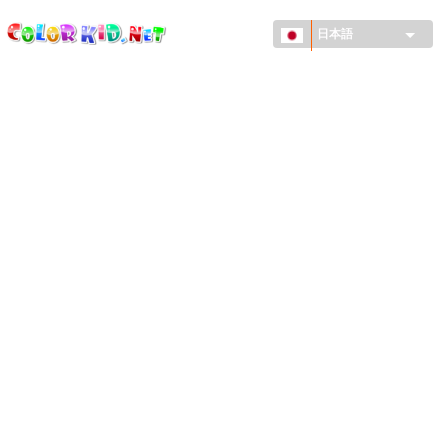
ColorKid.net
メ
イ
日本語
ン
コ
機械・車
ン
世界
テ
ン
たてもの
ツ
に
アニマルワールド
移
動
描画
女の子用
季節
男の子用
幼児用
お正月・クリスマス