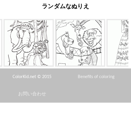
ランダムなぬりえ
マニーと陽気オポッサム
マーティの誕生日
プリンセ
ColorKid.net © 2015
Benefits of coloring
お問い合わせ
Disclaimer
ジャスミン、アラジン、スル
クラッシュ
軍事宇
タン
Privacy Policy