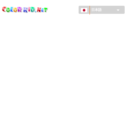
ColorKid.net
メ
イ
日本語
ン
コ
機械・車
ン
世界
テ
ン
たてもの
ツ
に
アニマルワールド
移
動
描画
女の子用
季節
男の子用
幼児用
お正月・クリスマス