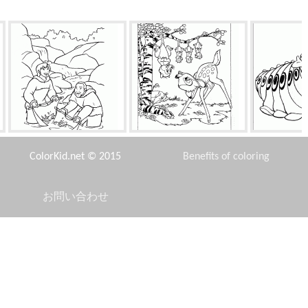
弟とキーナイ
オポッサムとバンビ
大
ColorKid.net © 2015
Benefits of coloring
お問い合わせ
Disclaimer
ヘビーナイト
ムーシューとコオロギ
休暇で
Privacy Policy