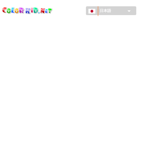
ColorKid.net
メ
イ
日本語
ン
コ
機械・車
ン
世界
テ
ン
たてもの
ツ
に
アニマルワールド
移
動
描画
女の子用
季節
男の子用
幼児用
お正月・クリスマス