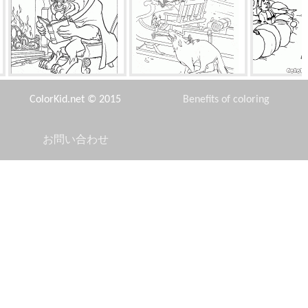
本とモンスター
オオカミの攻撃
雪
ColorKid.net © 2015
Benefits of coloring
お問い合わせ
Disclaimer
クリエイティブアライグマ
ウォーリーとゴミ
ドラゴ
Privacy Policy