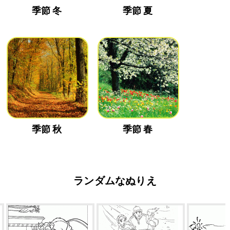
季節 冬
季節 夏
季節 秋
季節 春
ランダムなぬりえ