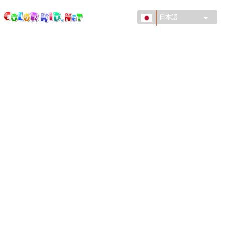
ColorKid.net
メ
イ
日本語
ン
コ
機械・車
ン
世界
テ
ン
たてもの
ツ
に
アニマルワールド
移
動
描画
女の子用
季節
男の子用
幼児用
お正月・クリスマス