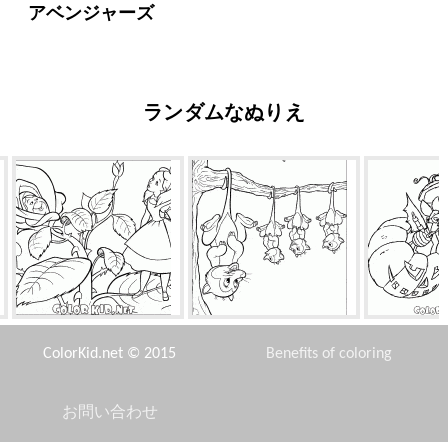
アベンジャーズ
ランダムなぬりえ
ローズとアリス
待機中のオポッサム
子豚
ColorKid.net © 2015
Benefits of coloring
お問い合わせ