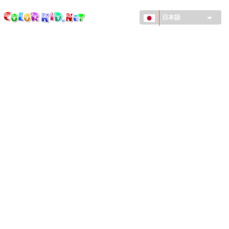
ColorKid.net
メ
イ
日本語
ン
コ
機械・車
ン
世界
テ
ン
たてもの
ツ
に
アニマルワールド
移
動
描画
女の子用
季節
男の子用
幼児用
お正月・クリスマス