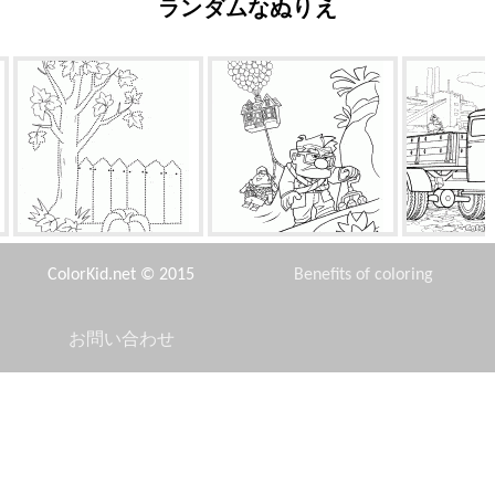
ランダムなぬりえ
秋は美しいです
家を牽引
オペルブ
ColorKid.net © 2015
Benefits of coloring
お問い合わせ
Disclaimer
パンジー
ドラゴンと昆虫
アス
Privacy Policy