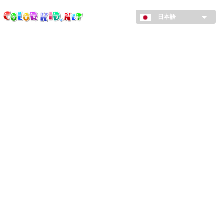
ColorKid.net
メ
イ
日本語
ン
コ
機械・車
ン
世界
テ
ン
たてもの
ツ
に
アニマルワールド
移
動
描画
女の子用
季節
男の子用
幼児用
お正月・クリスマス