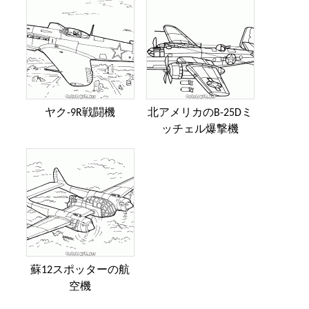
ヤク-9R戦闘機
北アメリカのB-25Dミ
ッチェル爆撃機
蘇12スポッターの航
空機