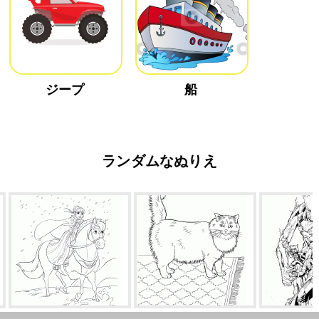
ジープ
船
ランダムなぬりえ
ト
アンナ・コールド・ハート
レグドール
ギャラクシー