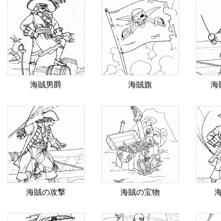
海賊男爵
海賊旗
海
海賊の攻撃
海賊の宝物