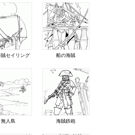
海賊セイリング
船の海賊
無人島
海賊鉄砲