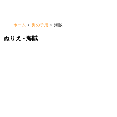
メ
ColorKid.net
イ
ン
コ
ホーム
>
男の子用
>
海賊
ン
テ
ン
ぬりえ - 海賊
ツ
に
移
動