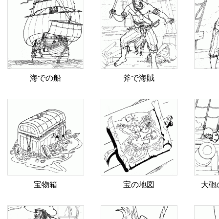
海での船
斧で海賊
宝物箱
宝の地図
大砲