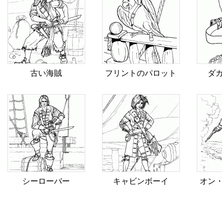
古い海賊
フリントのパロット
ダ
シーローバー
キャビンボーイ
オン