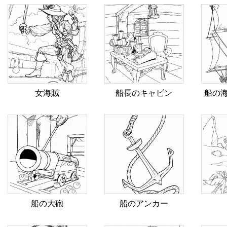
女海賊
船長のキャビン
船の
船の大砲
船のアンカー