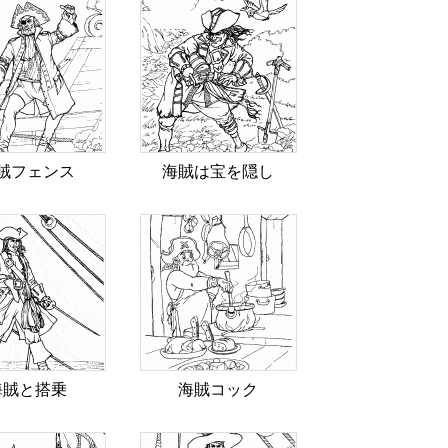
賊フェンス
海賊は宝を隠し
海賊と搭乗
海賊コック