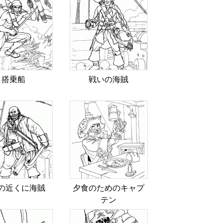
搭乗船
戦いの海賊
の近くに海賊
夕食のためのキャプ
テン