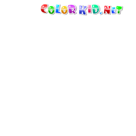
機械・車
世界
たてもの
アニマルワールド
描画
女の子用
季節
男の子用
幼児用