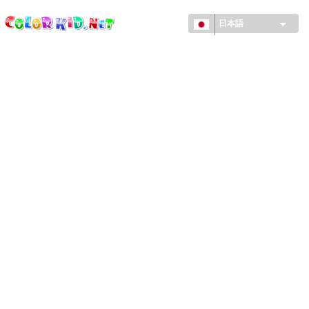
ColorKid.net
メ
イ
日本語
ン
コ
機械・車
ン
世界
テ
ン
たてもの
ツ
に
アニマルワールド
移
動
描画
女の子用
季節
男の子用
幼児用
お正月・クリスマス