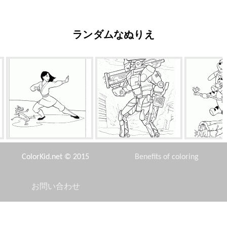
ランダムなぬりえ
ドラゴンはムーランを訓練
コスチューム海兵隊
ティガーと
ColorKid.net © 2015
Benefits of coloring
お問い合わせ
Disclaimer
スターゲイザー
ダイニング日シンデレラ
マツダ