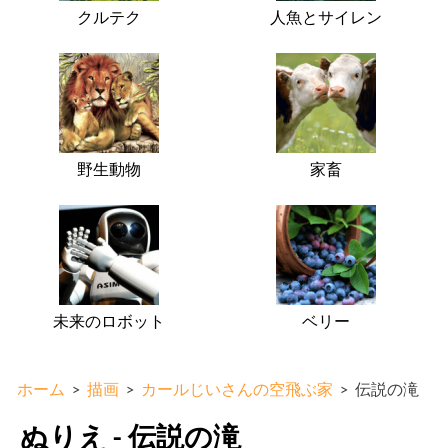
クルテク
人魚とサイレン
野生動物
家畜
未来のロボット
ベリー
ホーム
>
描画
>
カールじいさんの空飛ぶ家
>
伝説の滝
ぬりえ - 伝説の滝