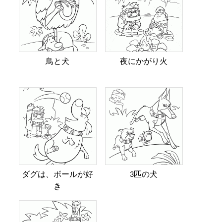
鳥と犬
夜にかがり火
ダグは、ボールが好
3匹の犬
き