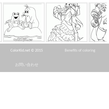
カエルとモグラ
ボールでブルームと空
宝物に
ColorKid.net © 2015
Benefits of coloring
お問い合わせ
Disclaimer
雪だるまガード
ウサギはクリスマスツリーを
階段
飾ります
Privacy Policy