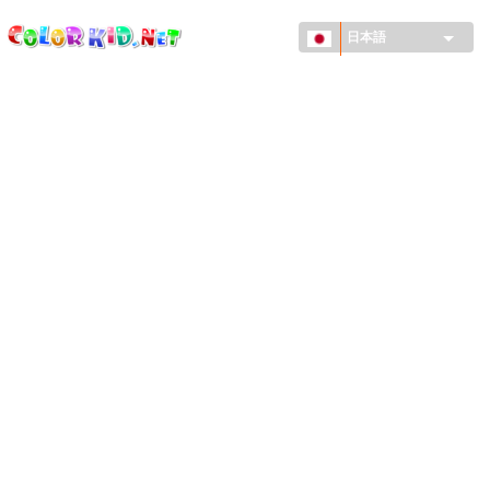
ColorKid.net
メ
イ
日本語
ン
コ
機械・車
ン
世界
テ
ン
たてもの
ツ
に
アニマルワールド
移
動
描画
女の子用
季節
男の子用
幼児用
お正月・クリスマス