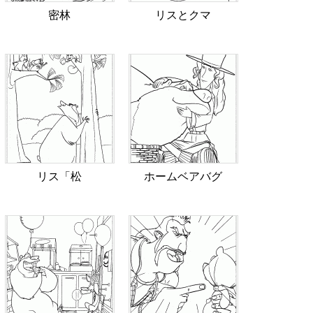
密林
リスとクマ
リス「松
ホームベアバグ