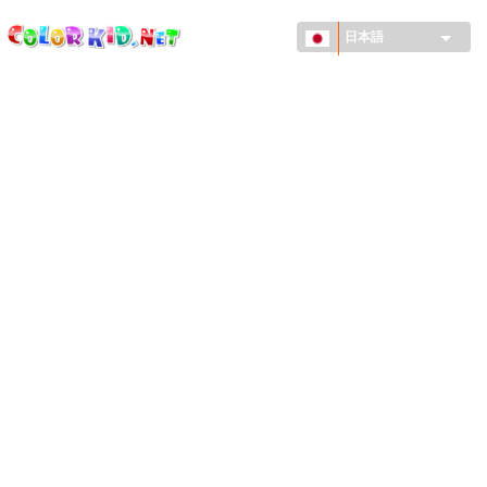
ColorKid.net
メ
イ
日本語
ン
コ
機械・車
ン
世界
テ
ン
たてもの
ツ
に
アニマルワールド
移
動
描画
女の子用
季節
男の子用
幼児用
お正月・クリスマス