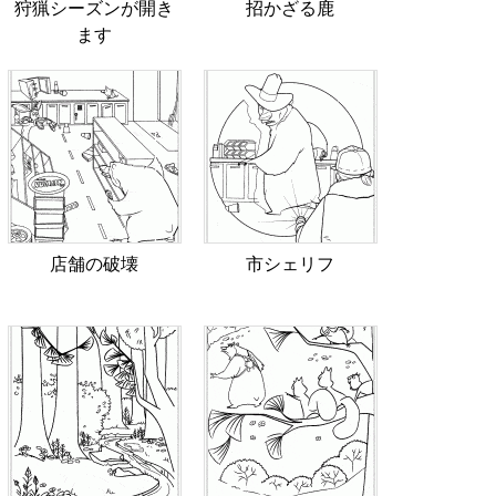
狩猟シーズンが開き
招かざる鹿
ます
店舗の破壊
市シェリフ