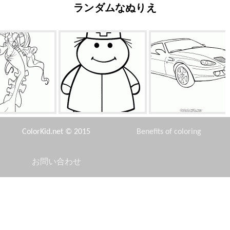
ランダムなぬりえ
魚ウィンクス
ドクター
MG X80
ColorKid.net © 2015
Benefits of coloring
お問い合わせ
Disclaimer
ッキーマウス
馬に乗って騎士
モンスター社の管理者
Privacy Policy