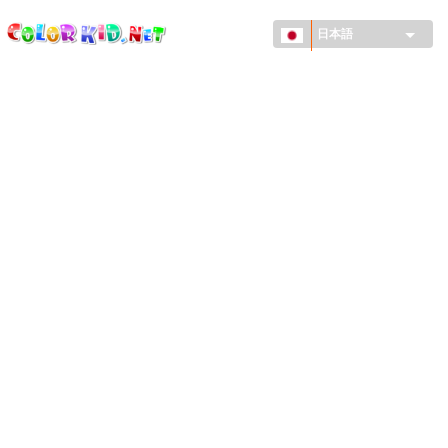
ColorKid.net
メ
イ
日本語
ン
コ
機械・車
ン
世界
テ
ン
たてもの
ツ
に
アニマルワールド
移
動
描画
女の子用
季節
男の子用
幼児用
お正月・クリスマス