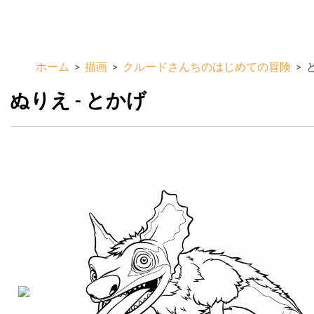
メ
ColorKid.net
イ
ン
コ
ホーム
>
描画
>
クルードさんちのはじめての冒険
>
ン
テ
ぬりえ - とかげ
ン
ツ
に
移
動