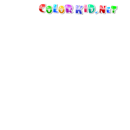
機械・車
世界
たてもの
アニマルワールド
描画
女の子用
季節
男の子用
幼児用