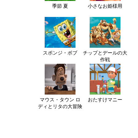
季節 夏
小さなお姫様用
スポンジ・ボブ
チップとデールの大
作戦
マウス・タウン ロ
おたすけマニー
ディとリタの大冒険