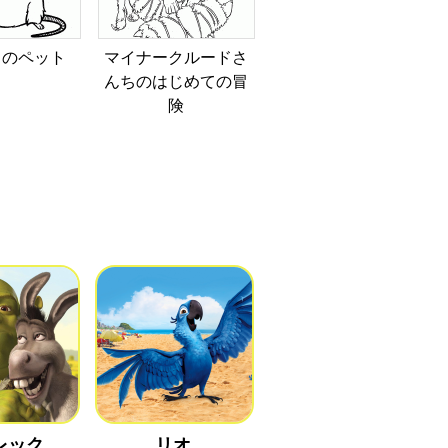
ィのペット
マイナークルードさ
んちのはじめての冒
険
レック
リオ