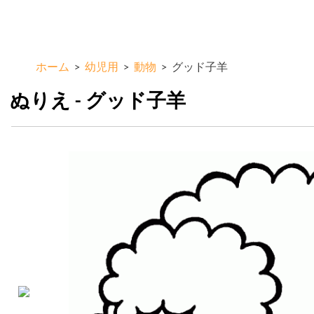
メ
ColorKid.net
イ
ン
コ
ホーム
>
幼児用
>
動物
>
グッド子羊
ン
テ
ぬりえ - グッド子羊
ン
ツ
に
移
動