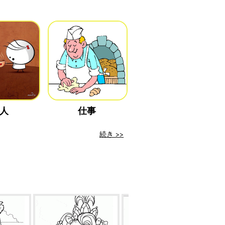
人
仕事
続き >>