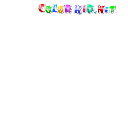
機械・車
世界
たてもの
アニマルワールド
描画
女の子用
季節
男の子用
幼児用