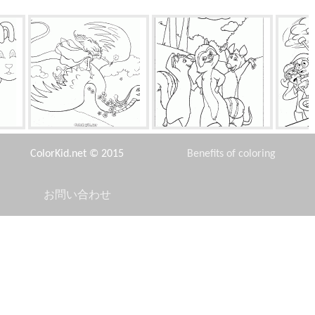
ドラゴンに乗ります
深海潜水艇
車
ColorKid.net © 2015
Benefits of coloring
お問い合わせ
Disclaimer
ローワン葉
雪だるまメーラー
ルイ
Privacy Policy