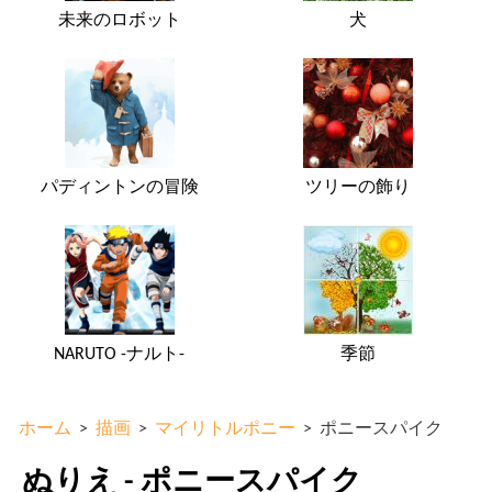
未来のロボット
犬
パディントンの冒険
ツリーの飾り
NARUTO -ナルト-
季節
ホーム
>
描画
>
マイリトルポニー
>
ポニースパイク
ぬりえ - ポニースパイク