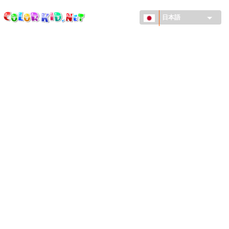
ColorKid.net
メ
イ
日本語
ン
コ
機械・車
ン
世界
テ
ン
たてもの
ツ
に
アニマルワールド
移
動
描画
女の子用
季節
男の子用
幼児用
お正月・クリスマス