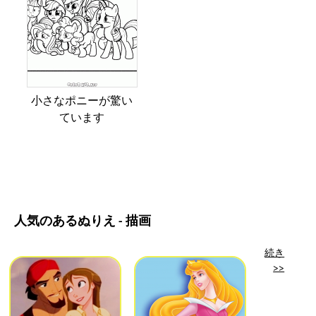
小さなポニーが驚い
ています
人気のあるぬりえ - 描画
続き
>>