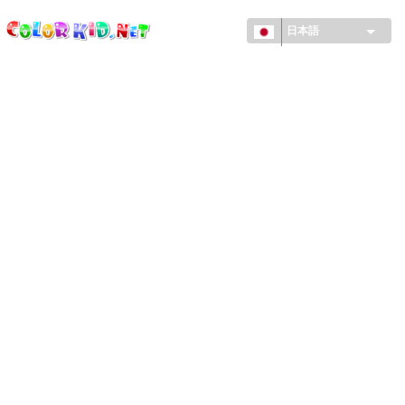
ColorKid.net
メ
イ
日本語
ン
コ
機械・車
ン
世界
テ
ン
たてもの
ツ
に
アニマルワールド
移
動
描画
女の子用
季節
男の子用
幼児用
お正月・クリスマス