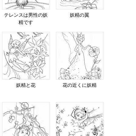
テレンスは男性の妖
妖精の翼
精です
妖精と花
花の近くに妖精