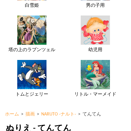
白雪姫
男の子用
塔の上のラプンツェル
幼児用
トムとジェリー
リトル・マーメイド
ホーム
>
描画
>
NARUTO -ナルト-
>
てんてん
ぬりえ - てんてん