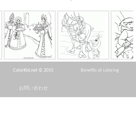
プリンセスカエル
スヴェンとオラフ
ボートに乗
ColorKid.net © 2015
Benefits of coloring
お問い合わせ
Disclaimer
葉シナノキ
ほくろとイチゴ
ランディとマ
Privacy Policy