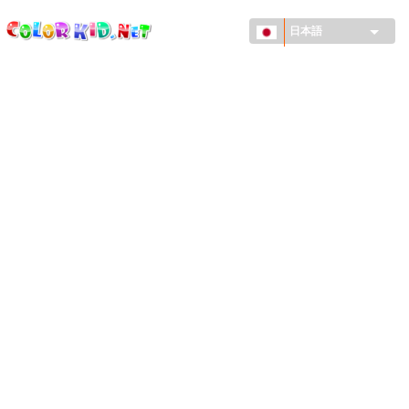
ColorKid.net
メ
イ
日本語
ン
コ
機械・車
ン
世界
テ
ン
たてもの
ツ
に
アニマルワールド
移
動
描画
女の子用
季節
男の子用
幼児用
お正月・クリスマス