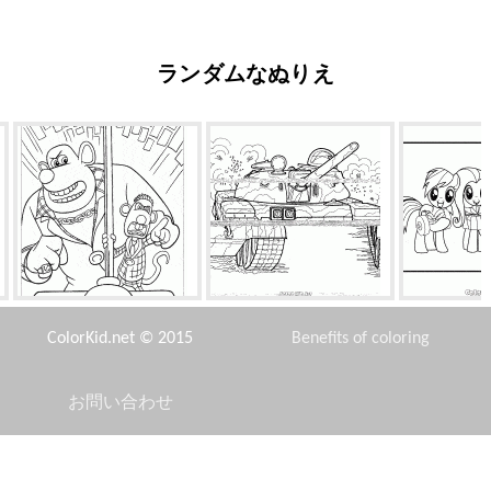
ランダムなぬりえ
トードヘンチラット
T-54
ベスト
ColorKid.net © 2015
Benefits of coloring
お問い合わせ
Disclaimer
ジープシボレー
マザーゴーテルとフリン
子供