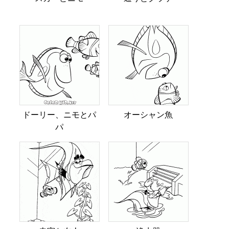
ドーリー、ニモとパ
オーシャン魚
パ