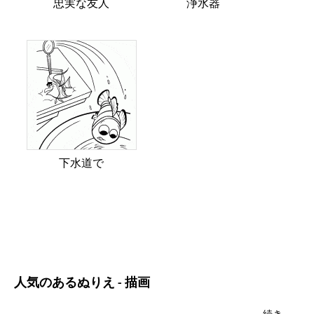
忠実な友人
浄水器
下水道で
人気のあるぬりえ - 描画
続き