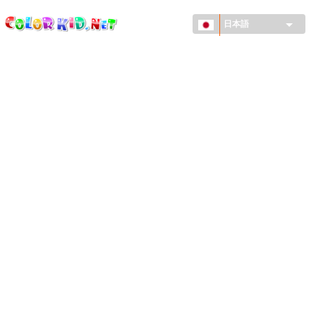
ColorKid.net
メ
イ
日本語
ン
コ
機械・車
ン
世界
テ
ン
たてもの
ツ
に
アニマルワールド
移
動
描画
女の子用
季節
男の子用
幼児用
お正月・クリスマス