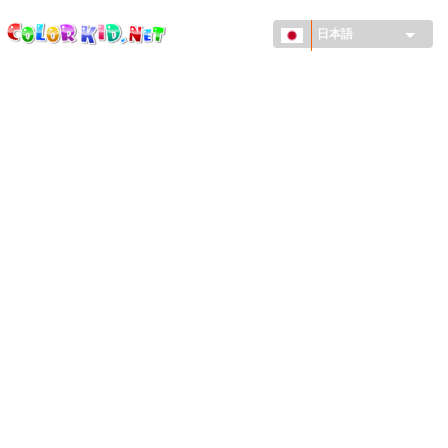
ColorKid.net
メ
イ
日本語
ン
コ
機械・車
ン
世界
テ
ン
たてもの
ツ
に
アニマルワールド
移
動
描画
女の子用
季節
男の子用
幼児用
お正月・クリスマス