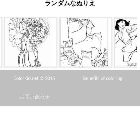
ランダムなぬりえ
バレンタイン・デー
ピザ、アイスクリームとチッ
ムーランとム
プ
ColorKid.net © 2015
Benefits of coloring
お問い合わせ
Disclaimer
すべての山賊のかかし
ピグレットとプーさん
路上で
Privacy Policy