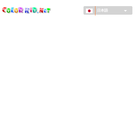
ColorKid.net
メ
イ
日本語
ン
コ
機械・車
ン
世界
テ
ン
たてもの
ツ
に
アニマルワールド
移
動
描画
女の子用
季節
男の子用
幼児用
お正月・クリスマス